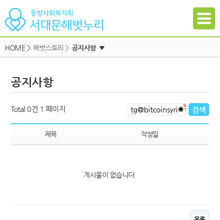
HOME
>
해벗스토리 >
공지사항
▼
공지사항
공지사항
자유게시판
하위메뉴
일정
하위메뉴
Total 0건
1 페이지
자료실
하위메뉴
갤러리
제목
작성일
참여신청
하위메뉴
게시물이 없습니다.
하위메뉴
목록