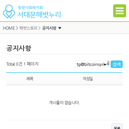
HOME
>
해벗스토리 >
공지사항
▼
공지사항
공지사항
자유게시판
하위메뉴
일정
하위메뉴
Total 0건
1 페이지
자료실
하위메뉴
갤러리
제목
작성일
참여신청
하위메뉴
게시물이 없습니다.
하위메뉴
목록