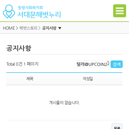
HOME
>
해벗스토리 >
공지사항
▼
공지사항
공지사항
자유게시판
하위메뉴
일정
하위메뉴
Total 0건
1 페이지
자료실
하위메뉴
갤러리
제목
작성일
참여신청
하위메뉴
게시물이 없습니다.
하위메뉴
목록