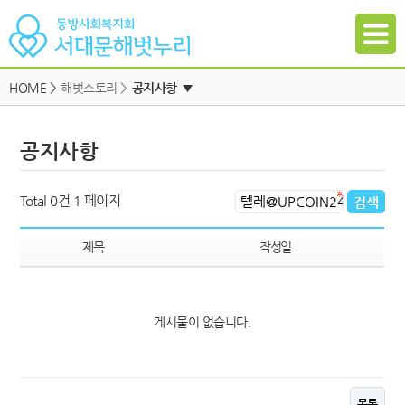
HOME
>
해벗스토리 >
공지사항
▼
공지사항
공지사항
자유게시판
하위메뉴
일정
하위메뉴
Total 0건
1 페이지
자료실
하위메뉴
갤러리
제목
작성일
참여신청
하위메뉴
게시물이 없습니다.
하위메뉴
목록