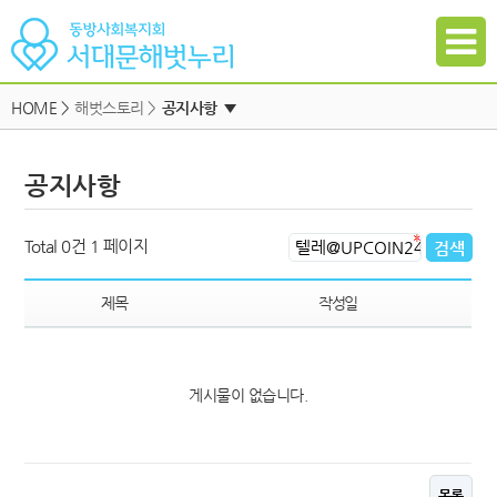
HOME
>
해벗스토리 >
공지사항
▼
공지사항
공지사항
자유게시판
하위메뉴
일정
하위메뉴
Total 0건
1 페이지
자료실
하위메뉴
갤러리
제목
작성일
참여신청
하위메뉴
게시물이 없습니다.
하위메뉴
목록