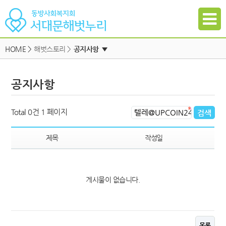
HOME
>
해벗스토리 >
공지사항
▼
공지사항
공지사항
자유게시판
하위메뉴
일정
하위메뉴
Total 0건
1 페이지
자료실
하위메뉴
갤러리
제목
작성일
참여신청
하위메뉴
게시물이 없습니다.
하위메뉴
목록