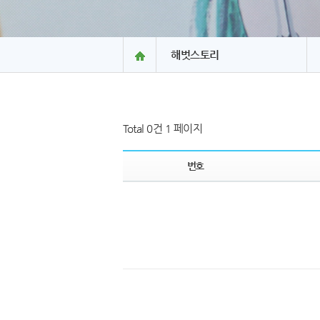
해벗스토리
Total 0건
1 페이지
번호