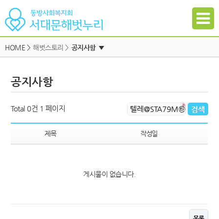
HOME
>
해벗스토리 >
공지사항
▼
공지사항
공지사항
자유게시판
하위메뉴
일정
하위메뉴
Total 0건
1 페이지
자료실
하위메뉴
갤러리
제목
작성일
참여신청
하위메뉴
게시물이 없습니다.
하위메뉴
목록