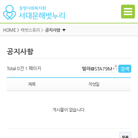
HOME
>
해벗스토리 >
공지사항
▼
공지사항
공지사항
자유게시판
하위메뉴
일정
하위메뉴
Total 0건
1 페이지
자료실
하위메뉴
갤러리
제목
작성일
참여신청
하위메뉴
게시물이 없습니다.
하위메뉴
목록