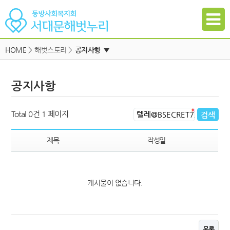
HOME
>
해벗스토리 >
공지사항
▼
공지사항
공지사항
자유게시판
하위메뉴
일정
하위메뉴
Total 0건
1 페이지
자료실
하위메뉴
갤러리
제목
작성일
참여신청
하위메뉴
게시물이 없습니다.
하위메뉴
목록