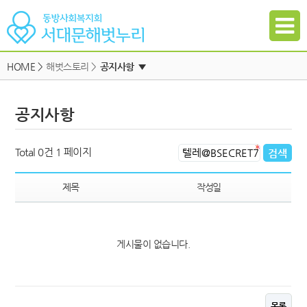
HOME
>
해벗스토리 >
공지사항
▼
공지사항
공지사항
자유게시판
하위메뉴
일정
하위메뉴
Total 0건
1 페이지
자료실
하위메뉴
갤러리
제목
작성일
참여신청
하위메뉴
게시물이 없습니다.
하위메뉴
목록