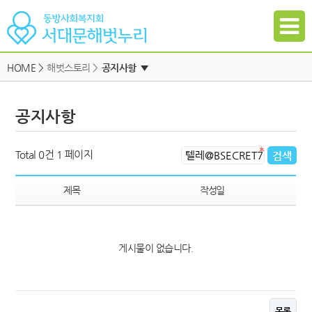
HOME
>
해벗스토리 >
공지사항
▼
공지사항
공지사항
자유게시판
하위메뉴
일정
하위메뉴
Total 0건
1 페이지
자료실
하위메뉴
갤러리
제목
작성일
참여신청
하위메뉴
게시물이 없습니다.
하위메뉴
목록