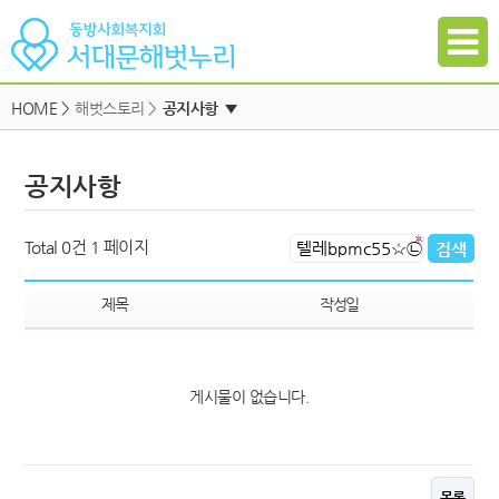
HOME
>
해벗스토리 >
공지사항
▼
공지사항
공지사항
자유게시판
하위메뉴
일정
하위메뉴
Total 0건
1 페이지
자료실
하위메뉴
갤러리
제목
작성일
참여신청
하위메뉴
게시물이 없습니다.
하위메뉴
목록