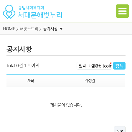
HOME
>
해벗스토리 >
공지사항
▼
공지사항
공지사항
자유게시판
하위메뉴
일정
하위메뉴
Total 0건
1 페이지
자료실
하위메뉴
갤러리
제목
작성일
참여신청
하위메뉴
게시물이 없습니다.
하위메뉴
목록